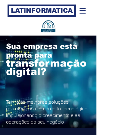
LATiNFORMATICA
Sua empresa está
pronta para
transformação
digital?
Tenha as melhores soluções
estratégicas do mercado tecnológico
impulsionando o crescimento e as
operações do seu negócio.