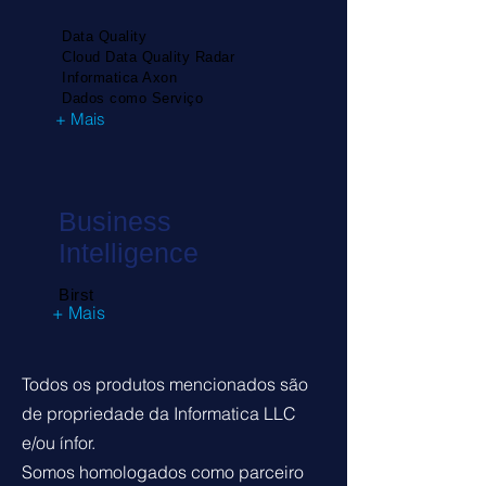
Data Quality
Cloud Data Quality Radar
Informatica Axon
Dados como Serviço
+ Mais
Business
Intelligence
Birst
+ Mais
Todos os produtos mencionados são
de propriedade da Informatica LLC
e/ou ínfor.
Somos homologados como parceiro