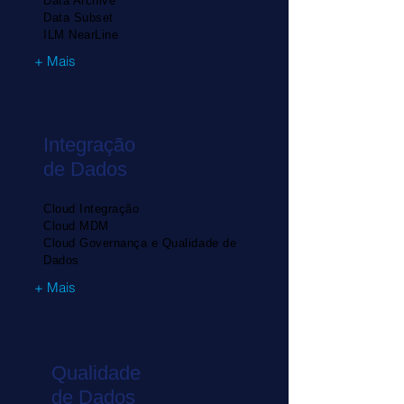
Data Archive
Data Subset
ILM NearLine
+ Mais
Integração
de Dados
Cloud Integração
Cloud MDM
Cloud Governança e Qualidade de
Dados
+ Mais
Qualidade
de Dados